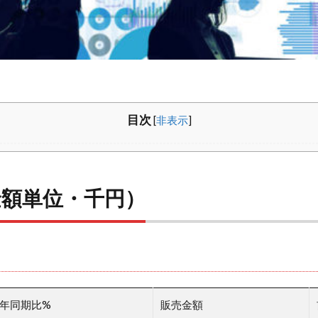
目次
[
非表示
]
金額単位・千円）
年同期比%
販売金額