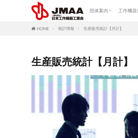
団体概要
アクセス
団体案内
工作機器
カテゴリー
団体概要
アクセス
統計情報
生産販売統計【月計】
HOME
生産販売統計【月計】