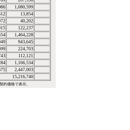
086
1,080,599
612
13,854
072
40,202
015
122,237
554
1,464,228
949
943,645
699
224,703
743
112,121
284
1,166,534
675
2,447,003
15,216,740
は契約価格で表示。