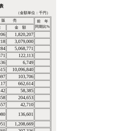
表
（金額単位：千円）
販 売
前 年
同期比%
量
金 額
206
1,820,207
218
3,079,000
284
5,068,771
471
122,113
436
6,749
615
10,096,840
697
103,706
117
662,614
142
58,385
358
204,653
557
42,710
080
136,601
951
1,208,669
769
207,336