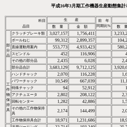
平成16年3月期工作機器生産動態集計
生 産
科目
前 年
同期比%
品目
数 量
金 額
数 
3,027,157
1,756,411
3,233,
クラッチブレーキ類
99,312
2,899,357
104,
ボールねじ
部
553,773
4,933,423
580,
直線運動用案内
分
452
116,906
スピンドル
品
2,435
6,028
2,
その他の部分品
3,683,129
9,712,125
3,920,
部分品合計
2,070
116,228
1,
ハンドチャック
10,549
667,039
11,
パワーチャック
工
94
52,912
特殊チャック
作
2,802
208,122
2,
物
アクチュエータ
保
1,282
42,886
1,
回転センター
持
その他の工作物保持
具
2,174
144,499
2,
具
18,971
1,231,686
18,
工作物保持具合計
22,714
193,240
25,
汎用ツーリング