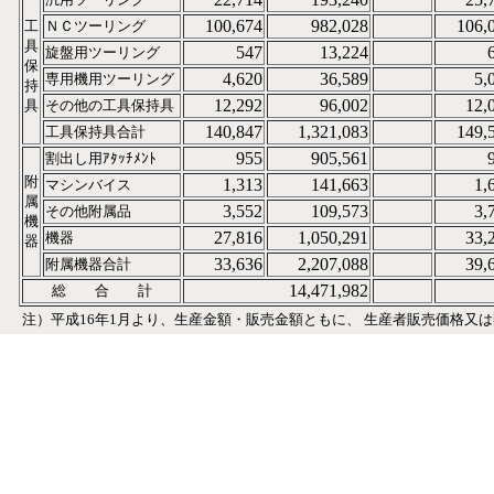
100,674
982,028
106,
工
ＮＣツーリング
具
547
13,224
旋盤用ツーリング
保
4,620
36,589
5,
専用機用ツーリング
持
12,292
96,002
12,
具
その他の工具保持具
140,847
1,321,083
149,
工具保持具合計
955
905,561
割出し用ｱﾀｯﾁﾒﾝﾄ
附
1,313
141,663
1,
マシンバイス
属
3,552
109,573
3,
その他附属品
機
27,816
1,050,291
33,
機器
器
33,636
2,207,088
39,
附属機器合計
14,471,982
総 合 計
注）平成16年1月より、生産金額・販売金額ともに、 生産者販売価格又