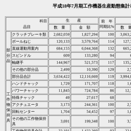
平成18年7月期工作機器生産動態集計
生 産
科目
前 年
同期比%
品目
数 量
金 額
数 
クラッチブレーキ類
2,682,059
1,827,294
100
3,063,
ボールねじ
120,133
3,579,764
114
127,
直線運動用案内
684,155
6,044,368
132
665,
部
分
スピンドル
609
133,280
94
品
軸継手
144,967
521,573
117
135,
その他の部分品
2,499
10,390
129
2,
部分品合計
3,634,422
12,116,669
119
3,994,
ハンドチャック
1,729
171,707
118
1,
パワーチャック
11,845
724,784
86
12,
工
特殊チャック
49
27,617
68
作
物
アクチュエータ
3,173
244,361
100
2,
保
回転センター
1,704
54,452
97
1,
持
その他の工作物保持
具
3,691
199,348
100
3,
具
工作物保持具合計
22,191
1,422,269
93
22,