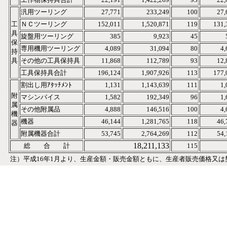
汎用ツーリング
27,771
233,249
100
27,
工
ＮＣツーリング
152,011
1,520,871
119
131,
具
旋盤用ツーリング
385
9,923
45
保
専用機用ツーリング
4,089
31,094
80
4,
持
具
その他の工具保持具
11,868
112,789
93
12,
工具保持具合計
196,124
1,907,926
113
177,
割出し用ｱﾀｯﾁﾒﾝﾄ
1,131
1,143,639
111
1,
附
マシンバイス
1,582
192,349
96
1,
属
その他附属品
4,888
146,516
100
4,
機
機器
46,144
1,281,765
118
46,
器
附属機器合計
53,745
2,764,269
112
54,
18,211,133
総 合 計
115
注）平成16年1月より、生産金額・販売金額ともに、生産者販売価格又は