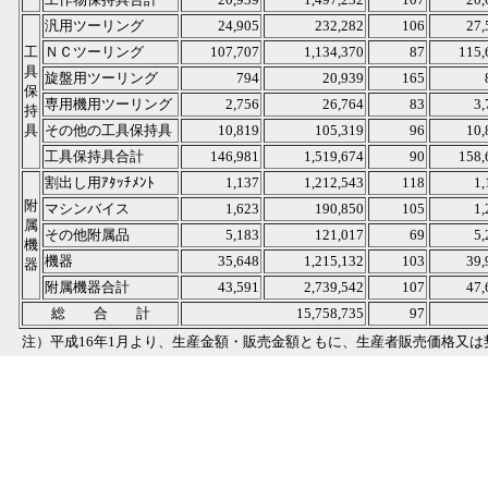
汎用ツーリング
24,905
232,282
106
27,
工
ＮＣツーリング
107,707
1,134,370
87
115,
具
旋盤用ツーリング
794
20,939
165
保
専用機用ツーリング
2,756
26,764
83
3,
持
具
その他の工具保持具
10,819
105,319
96
10,
工具保持具合計
146,981
1,519,674
90
158,
割出し用ｱﾀｯﾁﾒﾝﾄ
1,137
1,212,543
118
1,
附
マシンバイス
1,623
190,850
105
1,
属
その他附属品
5,183
121,017
69
5,
機
機器
35,648
1,215,132
103
39,
器
附属機器合計
43,591
2,739,542
107
47,
総 合 計
15,758,735
97
注）平成16年1月より、生産金額・販売金額ともに、生産者販売価格又は