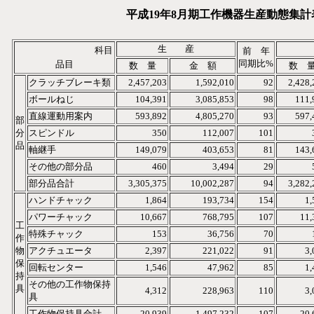
平成19年8月期工作機器生産動態集計
生 産
科目
前 年
同期比%
品目
数 量
金 額
数 
クラッチブレーキ類
2,457,203
1,592,010
92
2,428,
ボールねじ
104,391
3,085,853
98
111,
直線運動用案内
593,892
4,805,270
93
597,
部
分
スピンドル
350
112,007
101
品
軸継手
149,079
403,653
81
143,
その他の部分品
460
3,494
29
部分品合計
3,305,375
10,002,287
94
3,282,
ハンドチャック
1,864
193,734
154
1,
パワーチャック
10,667
768,795
107
11,
工
特殊チャック
153
36,756
70
作
物
アクチュエータ
2,397
221,022
91
3,
保
回転センター
1,546
47,962
85
1,
持
その他の工作物保持
具
4,312
228,963
110
3,
具
工作物保持具合計
20,939
1,497,232
107
20,