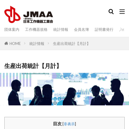
検索
団体案内
工作機器規格
統計情報
会員名簿
証明書発行
入会
統計情報
生産出荷統計【月計】
HOME
生産出荷統計【月計】
目次
[
非表示
]