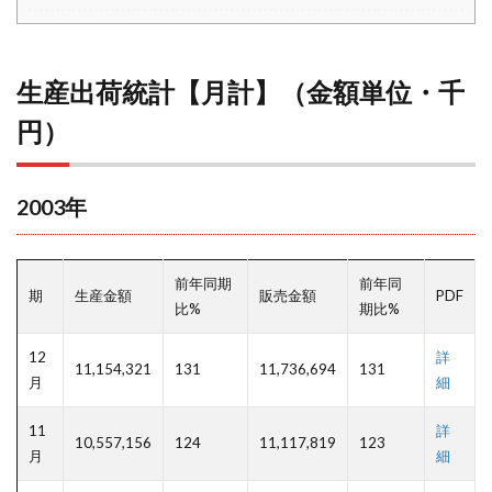
生産出荷統計【月計】（金額単位・千
円）
2003年
前年同期
前年同
期
生産金額
販売金額
PDF
比%
期比%
12
詳
11,154,321
131
11,736,694
131
月
細
11
詳
10,557,156
124
11,117,819
123
月
細