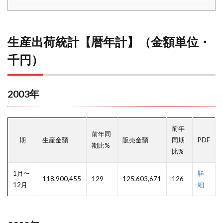
生産出荷統計【暦年計】（金額単位・
千円）
2003年
前年
前年同
期
生産金額
販売金額
同期
PDF
期比%
比%
1月〜
詳
118,900,455
129
125,603,671
126
12月
細