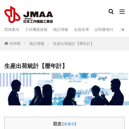
検索
団体案内
工作機器規格
統計情報
会員名簿
証明書発行
入会
統計情報
生産出荷統計【暦年計】
HOME
生産出荷統計【暦年計】
目次
[
非表示
]