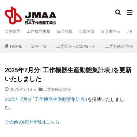
検索
団体案内
工作機器規格
統計情報
会員名簿
証明書発行
入会
記事一覧
工業会からのお知らせ
工業会統計情報
HOME
2025年7月分｢工作機器生産動態集計表｣を更新
いたしました
2025年9月3日
工業会統計情報
2025年7月分｢工作機器生産動態集計表｣
を掲載いたしまし
た。
その他の統計情報はこちら