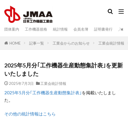
検索
団体案内
工作機器規格
統計情報
会員名簿
証明書発行
入会
記事一覧
工業会からのお知らせ
工業会統計情報
HOME
2025年5月分｢工作機器生産動態集計表｣を更新
いたしました
2025年7月3日
工業会統計情報
2025年5月分｢工作機器生産動態集計表｣
を掲載いたしまし
た。
その他の統計情報はこちら