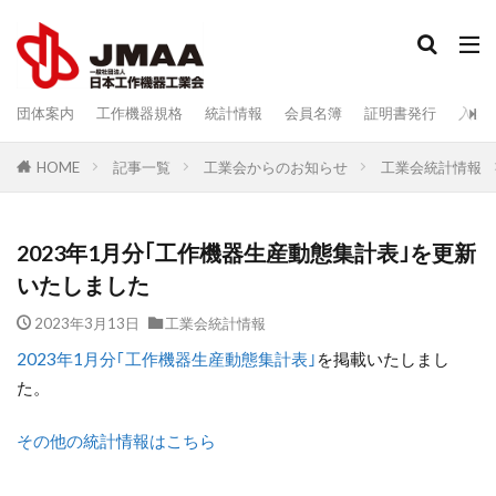
検索
団体案内
工作機器規格
統計情報
会員名簿
証明書発行
入会
記事一覧
工業会からのお知らせ
工業会統計情報
HOME
2023年1月分｢工作機器生産動態集計表｣を更新
いたしました
2023年3月13日
工業会統計情報
2023年1月分｢工作機器生産動態集計表｣
を掲載いたしまし
た。
その他の統計情報はこちら