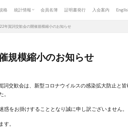
統計情報一覧
生産販売統計【月計】
生産販売統計【四半期計】
生産販売統計【暦年半期計】
生産販売統計【年度半期計】
生産販売統計【暦年計】
生産販売統計【年度計】
規格
統計情報
会員名簿
証明書発行
入会案内
Englis
統計情報一覧
生産販売統計【月計】
生産販売統計【四半期計】
生産販売統計【暦年半期計】
生産販売統計【年度半期計】
生産販売統計【暦年計】
生産販売統計【年度計】
022年賀詞交歓会の開催規模縮小のお知らせ
検索
開催規模縮小のお知らせ
会の賀詞交歓会は、新型コロナウイルスの感染拡大防止と
た。
迷惑をお掛けすることとなり誠に申し訳ございません。
ます。