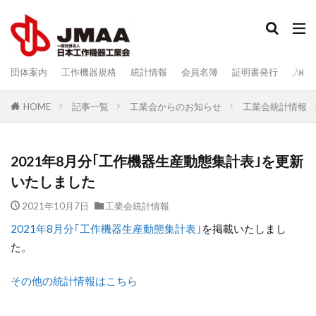
検索
団体案内
工作機器規格
統計情報
会員名簿
証明書発行
入会
記事一覧
工業会からのお知らせ
工業会統計情報
HOME
2021年8月分｢工作機器生産動態集計表｣を更新
いたしました
2021年10月7日
工業会統計情報
2021年8月分｢工作機器生産動態集計表｣
を掲載いたしまし
た。
その他の統計情報はこちら