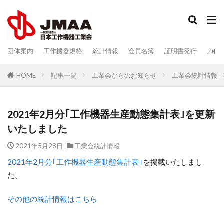
検索
団体案内
工作機器規格
統計情報
会員名簿
証明書発行
入会
記事一覧
工業会からのお知らせ
工業会統計情報
HOME
2021年2月分｢工作機器生産動態集計表｣を更新
いたしました
2021年5月28日
工業会統計情報
2021年2月分｢工作機器生産動態集計表｣
を掲載いたしまし
た。
その他の統計情報はこちら