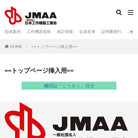
検索
団体案内
工作機器規格
統計情報
会員名簿
証明書発行
入会
==トップページ挿入用==
HOME
==トップページ挿入用==
機関誌「こうさく」目次